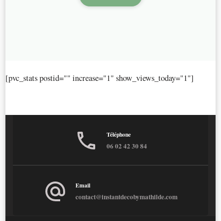
[pvc_stats postid="" increase="1" show_views_today="1"]
Téléphone
06 02 42 30 84
Email
contact@instantdecobymathilde.com