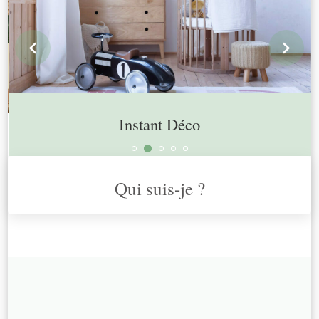
prev
n
Instant Déco
Qui suis-je ?