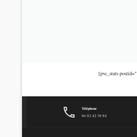
[pvc_stats postid=
Téléphone
06 02 42 30 84