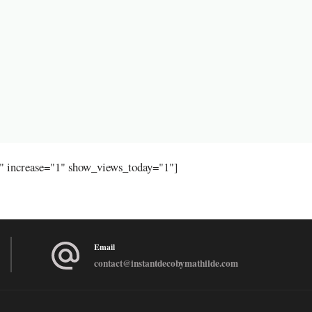
"" increase="1" show_views_today="1"]
Email
contact@instantdecobymathilde.com