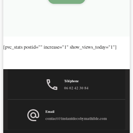
[pvc_stats postid="" increase="1" show_views_today="1"]
Téléphone
06 02 42 30 84
Email
contact@instantdecobymathilde.com