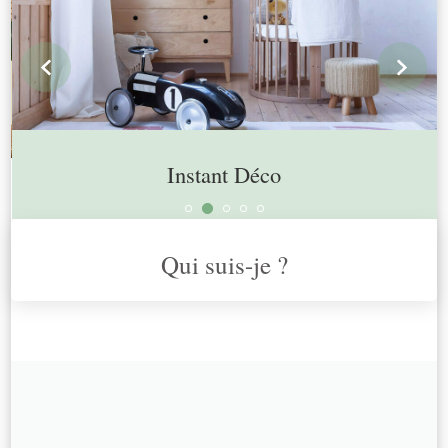
prev
n
Instant Déco
Qui suis-je ?