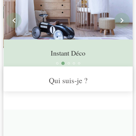
prev
n
Instant Déco
Qui suis-je ?