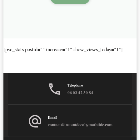
[pvc_stats postid="" increase="1" show_views_today="1"]
Téléphone
06 02 42 30 84
Email
contact@instantdecobymathilde.com