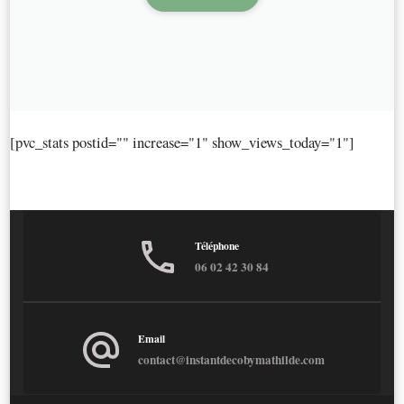
[pvc_stats postid="" increase="1" show_views_today="1"]
Téléphone
06 02 42 30 84
Email
contact@instantdecobymathilde.com