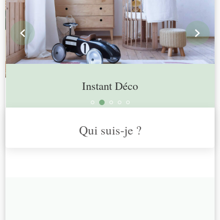
prev
n
Instant Déco
Qui suis-je ?