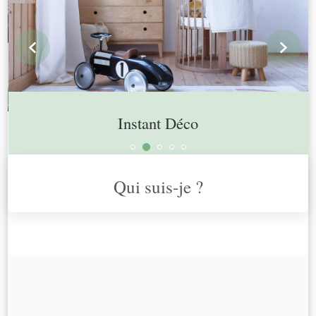
prev
n
Instant Déco
Qui suis-je ?