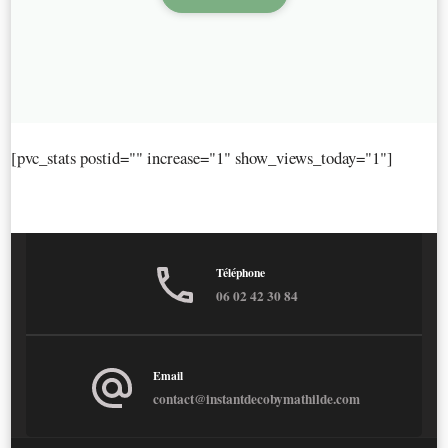
[pvc_stats postid="" increase="1" show_views_today="1"]
Téléphone
06 02 42 30 84
Email
contact@instantdecobymathilde.com