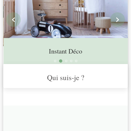
prev
n
Instant Déco
Qui suis-je ?