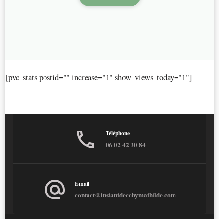
[pvc_stats postid="" increase="1" show_views_today="1"]
Téléphone
06 02 42 30 84
Email
contact@instantdecobymathilde.com