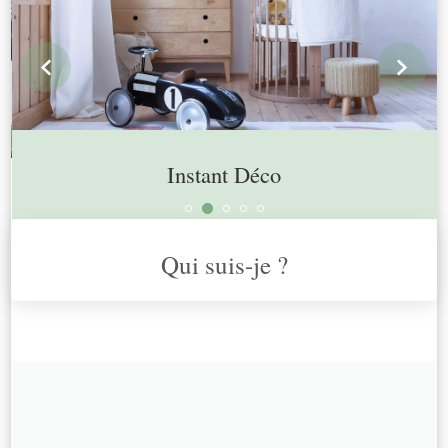
prev
n
Instant Déco
Qui suis-je ?