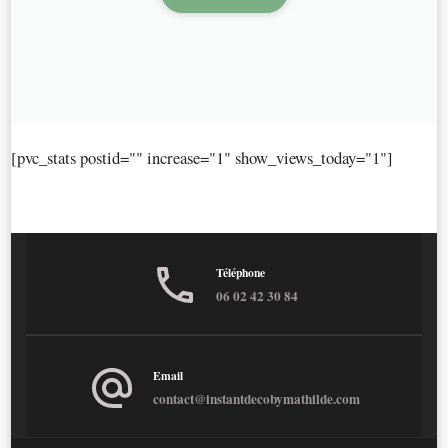
[pvc_stats postid="" increase="1" show_views_today="1"]
Téléphone
06 02 42 30 84
Email
contact@instantdecobymathilde.com