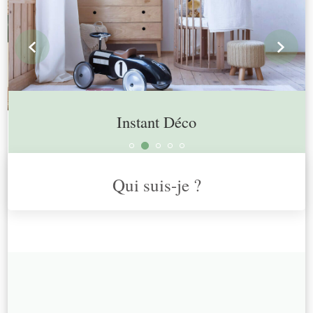
prev
n
Instant Déco
Qui suis-je ?