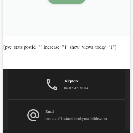
[pvc_stats postid="" increase="1" show_views_today="1"]
Téléphone
06 02 42 30 84
Email
contact@instantdecobymathilde.com