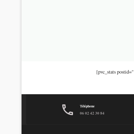
[pvc_stats postid=
Téléphone
06 02 42 30 84