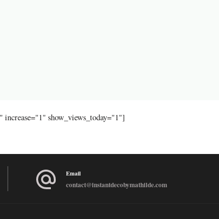
"" increase="1" show_views_today="1"]
Email
contact@instantdecobymathilde.com