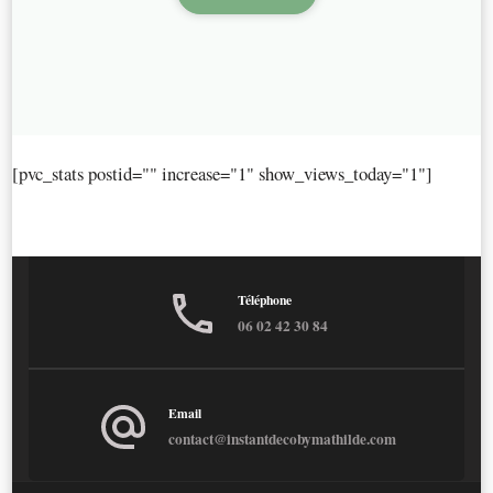
[pvc_stats postid="" increase="1" show_views_today="1"]
Téléphone
06 02 42 30 84
Email
contact@instantdecobymathilde.com