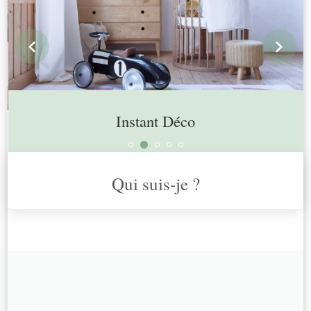
prev
n
Instant Déco
Qui suis-je ?