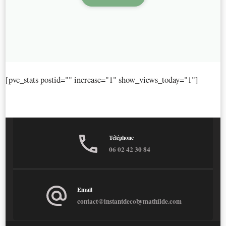
[pvc_stats postid="" increase="1" show_views_today="1"]
Téléphone
06 02 42 30 84
Email
contact@instantdecobymathilde.com