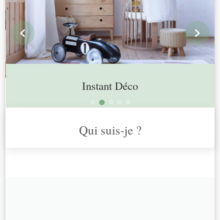
prev
n
Instant Déco
Qui suis-je ?