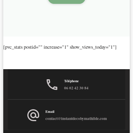
[pvc_stats postid="" increase="1" show_views_today="1"]
Téléphone
06 02 42 30 84
Email
contact@instantdecobymathilde.com