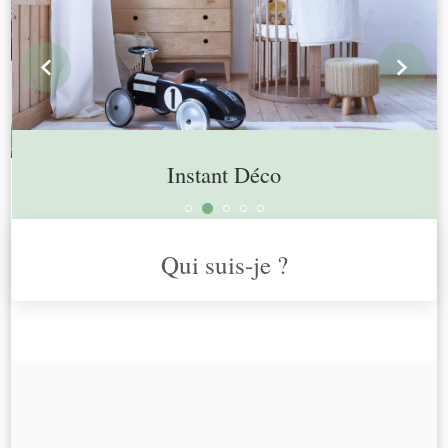
prev
n
Instant Déco
Qui suis-je ?