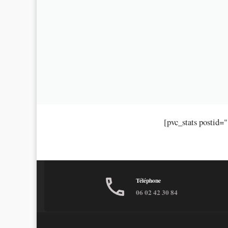
[pvc_stats postid=
Téléphone
06 02 42 30 84