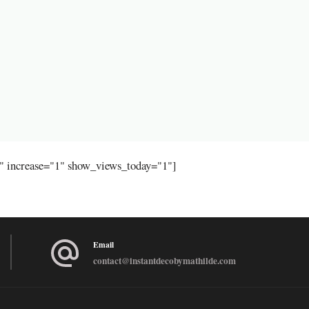
"" increase="1" show_views_today="1"]
Email
contact@instantdecobymathilde.com