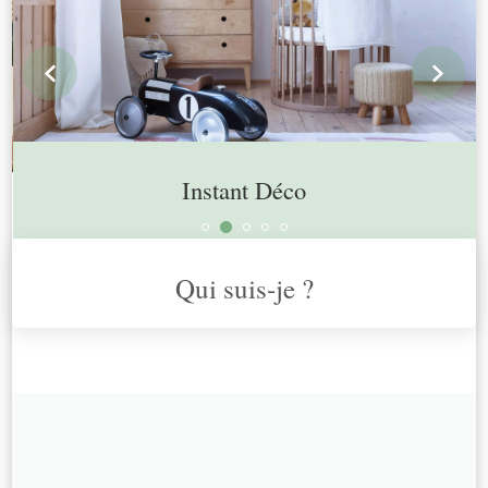
prev
n
Instant Déco
Qui suis-je ?