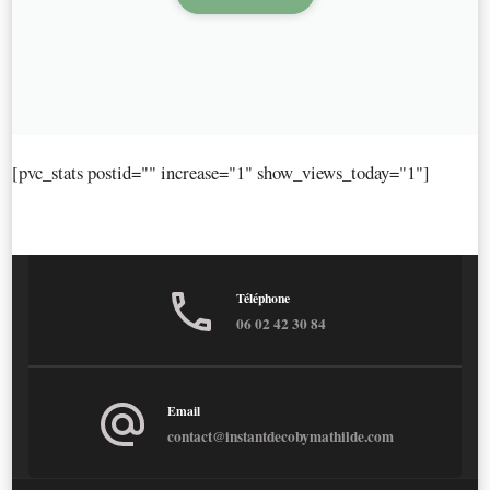
[pvc_stats postid="" increase="1" show_views_today="1"]
Téléphone
06 02 42 30 84
Email
contact@instantdecobymathilde.com