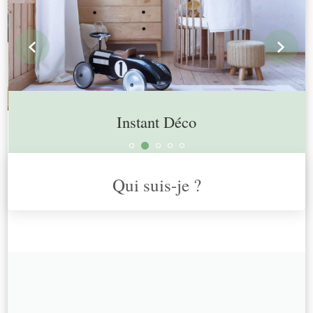
prev
n
Instant Déco
Qui suis-je ?