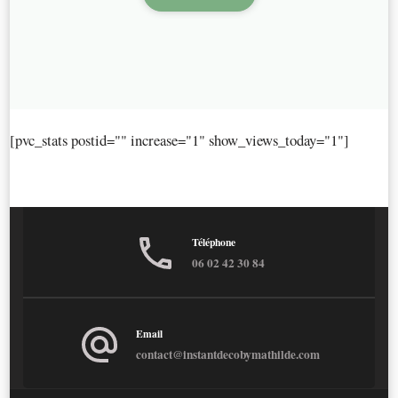
[pvc_stats postid="" increase="1" show_views_today="1"]
Téléphone
06 02 42 30 84
Email
contact@instantdecobymathilde.com