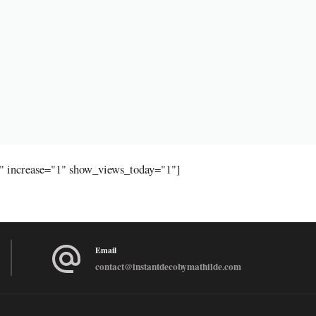
"" increase="1" show_views_today="1"]
Email
contact@instantdecobymathilde.com