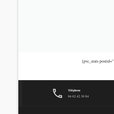
[pvc_stats postid=
Téléphone
06 02 42 30 84