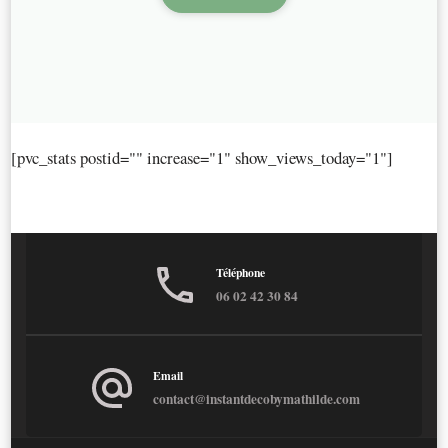
[pvc_stats postid="" increase="1" show_views_today="1"]
Téléphone
06 02 42 30 84
Email
contact@instantdecobymathilde.com