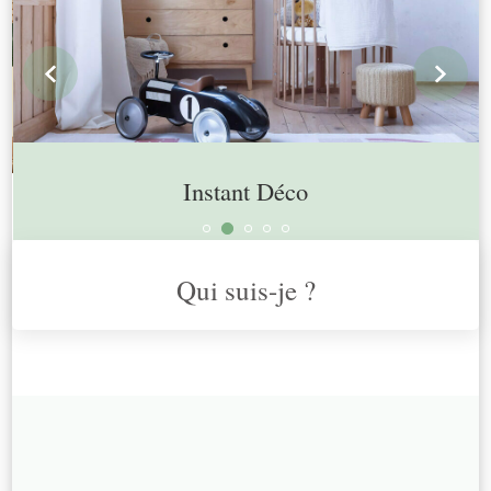
prev
n
Instant Déco
Qui suis-je ?