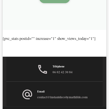
[pvc_stats postid="" increase="1" show_views_today="1"]
Téléphone
06 02 42 30 84
Email
contact@instantdecobymathilde.com