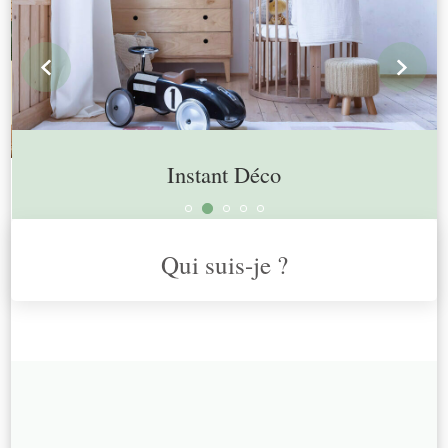
prev
n
Instant Déco
Qui suis-je ?