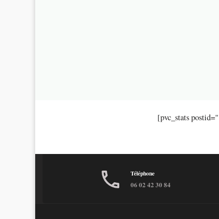
[pvc_stats postid=
Téléphone
06 02 42 30 84