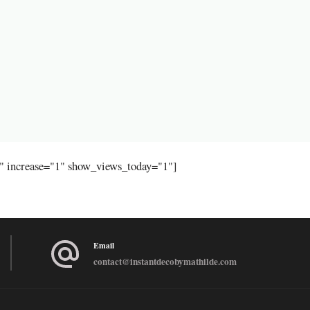
"" increase="1" show_views_today="1"]
Email
contact@instantdecobymathilde.com