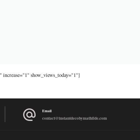
"" increase="1" show_views_today="1"]
Email
contact@instantdecobymathilde.com