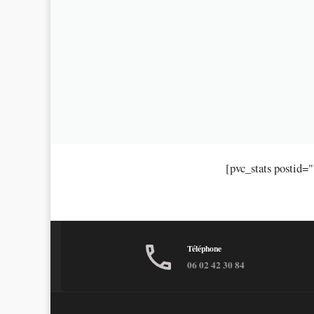
[pvc_stats postid=
Téléphone
06 02 42 30 84