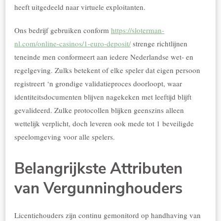
heeft uitgedeeld naar virtuele exploitanten.
Ons bedrijf gebruiken conform
https://sloterman-
nl.com/online-casinos/1-euro-deposit/
strenge richtlijnen
teneinde men conformeert aan iedere Nederlandse wet- en
regelgeving. Zulks betekent of elke speler dat eigen persoon
registreert ‘n grondige validatieproces doorloopt, waar
identiteitsdocumenten blijven nagekeken met leeftijd blijft
gevalideerd. Zulke protocollen blijken geenszins alleen
wettelijk verplicht, doch leveren ook mede tot 1 beveiligde
speelomgeving voor alle spelers.
Belangrijkste Attributen
van Vergunninghouders
Licentiehouders zijn continu gemonitord op handhaving van