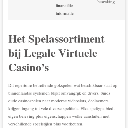
bewaking
financiële
informatie
Het Spelassortiment
bij Legale Virtuele
Casino’s
Dit repertoire betreffende gokspelen wat beschikbaar staat op
binnenlandse systemen blijkt omvangrijk en divers. Sinds
oude casinospelen naar moderne videoslots, deelnemers
krijgen ingang tot vele diverse speltitels. Elke speltype biedt
eigen beleving plus eigenschappen welke aansluiten met
verschillende speelstijlen plus voorkeuren.