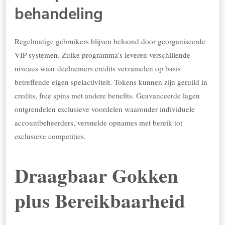
behandeling
Regelmatige gebruikers blijven beloond door georganiseerde
VIP-systemen. Zulke programma’s leveren verschillende
niveaus waar deelnemers credits verzamelen op basis
betreffende eigen spelactiviteit. Tokens kunnen zijn geruild in
credits, free spins met andere benefits. Geavanceerde lagen
ontgrendelen exclusieve voordelen waaronder individuele
accountbeheerders, versnelde opnames met bereik tot
exclusieve competities.
Draagbaar Gokken
plus Bereikbaarheid