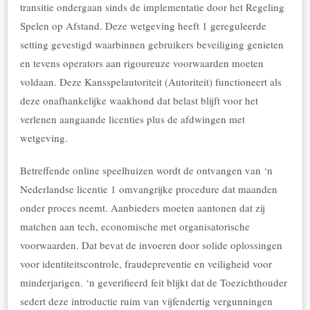
transitie ondergaan sinds de implementatie door het Regeling
Spelen op Afstand. Deze wetgeving heeft 1 gereguleerde
setting gevestigd waarbinnen gebruikers beveiliging genieten
en tevens operators aan rigoureuze voorwaarden moeten
voldaan. Deze Kansspelautoriteit (Autoriteit) functioneert als
deze onafhankelijke waakhond dat belast blijft voor het
verlenen aangaande licenties plus de afdwingen met
wetgeving.
Betreffende online speelhuizen wordt de ontvangen van ‘n
Nederlandse licentie 1 omvangrijke procedure dat maanden
onder proces neemt. Aanbieders moeten aantonen dat zij
matchen aan tech, economische met organisatorische
voorwaarden. Dat bevat de invoeren door solide oplossingen
voor identiteitscontrole, fraudepreventie en veiligheid voor
minderjarigen. ‘n geverifieerd feit blijkt dat de Toezichthouder
sedert deze introductie ruim van vijfendertig vergunningen