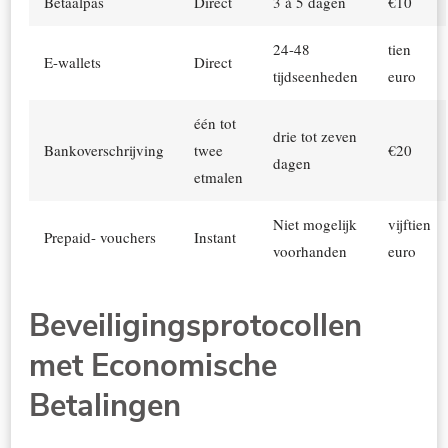
Betaalpas
Direct
3 à 5 dagen
€10
24-48
tien
E-wallets
Direct
tijdseenheden
euro
één tot
drie tot zeven
Bankoverschrijving
twee
€20
dagen
etmalen
Niet mogelijk
vijftien
Prepaid- vouchers
Instant
voorhanden
euro
Beveiligingsprotocollen
met Economische
Betalingen