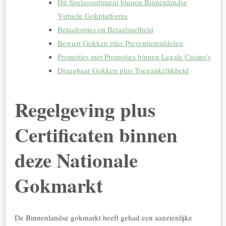
Dit Spelassortiment binnen Binnenlandse
Virtuele Gokplatforms
Betaalopties en Betaalsnelheid
Bewust Gokken plus Preventiemiddelen
Promoties met Promoties binnen Legale Casino’s
Draagbaar Gokken plus Toegankelijkheid
Regelgeving plus
Certificaten binnen
deze Nationale
Gokmarkt
De Binnenlandse gokmarkt heeft gehad een aanzienlijke