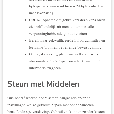
tijdsspannes variërend tussen 24 tijdseenheden
naar levenslang
CRUKS-opname dat gebruikers deze kans biedt
zichzelf landelijk uit men sluiten met alle
vergunninghebbende gokactiviteiten
Bereik naar gekwalificeerde hulporganisaties en
leerzame bronnen betreffende bewust gaming
Gedragsbewaking platforms welke zelfwerkend
abnormale activiteitspatronen herkennen met
interventie triggeren
Steun met Middelen
Ons bedrijf werken hecht samen aangaande erkende
instellingen welke gefocust blijven met het behandelen
betreffende spelverslaving. Gebruikers kunnen zonder kosten