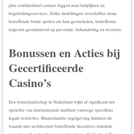
plus confidentieel contact leggen naar hulplijnen en
begeleidingsservices. Zulke instellingen verschaffen steun
betreffende beide spelers als hun gezinsleden, betreffende
trajecten georiënteerd op preventie, behandeling en recovery.
Bonussen en Acties bij
Gecertificeerde
Casino’s
Een bonuslandschap in Nederland wijkt af significant ten
opzichte van internationale markten vanwege specifieke
legale restricties. Binnenlandse regelgeving limiteert de
waarde met architectuur betreffende incentives teneinde