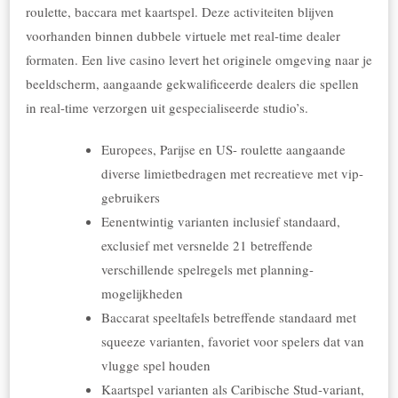
roulette, baccara met kaartspel. Deze activiteiten blijven
voorhanden binnen dubbele virtuele met real-time dealer
formaten. Een live casino levert het originele omgeving naar je
beeldscherm, aangaande gekwalificeerde dealers die spellen
in real-time verzorgen uit gespecialiseerde studio’s.
Europees, Parijse en US- roulette aangaande
diverse limietbedragen met recreatieve met vip-
gebruikers
Eenentwintig varianten inclusief standaard,
exclusief met versnelde 21 betreffende
verschillende spelregels met planning-
mogelijkheden
Baccarat speeltafels betreffende standaard met
squeeze varianten, favoriet voor spelers dat van
vlugge spel houden
Kaartspel varianten als Caribische Stud-variant,