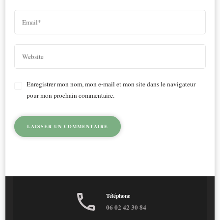
Enregistrer mon nom, mon e-mail et mon site dans le navigateur
pour mon prochain commentaire.
Téléphone
06 02 42 30 84