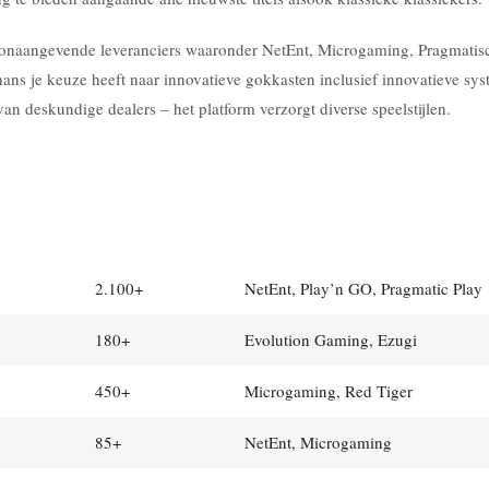
oonaangevende leveranciers waaronder NetEnt, Microgaming, Pragmatis
thans je keuze heeft naar innovatieve gokkasten inclusief innovatieve sy
an deskundige dealers – het platform verzorgt diverse speelstijlen.
2.100+
NetEnt, Play’n GO, Pragmatic Play
180+
Evolution Gaming, Ezugi
450+
Microgaming, Red Tiger
85+
NetEnt, Microgaming