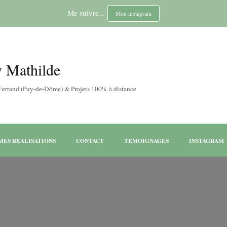
Me suivre...
Mon instagram
y Mathilde
-Ferrand (Puy-de-Dôme) & Projets 100% à distance
MES RÉALISATIONS
CONTACT
TÉMOIGNAGES
INSTAGRAM