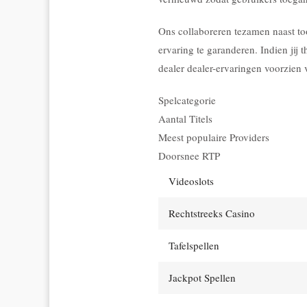
Ons collaboreren tezamen naast t
ervaring te garanderen. Indien jij 
dealer dealer-ervaringen voorzien v
Spelcategorie
Aantal Titels
Meest populaire Providers
Doorsnee RTP
Videoslots
Rechtstreeks Casino
Tafelspellen
Jackpot Spellen