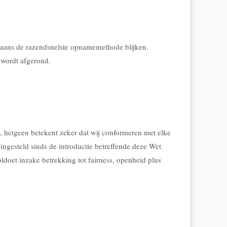
gaans de razendsnelste opnamemethode blijken.
 wordt afgerond.
, hetgeen betekent zeker dat wij conformeren met elke
ngesteld sinds de introductie betreffende deze Wet
ldoet inzake betrekking tot fairness, openheid plus