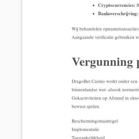
Cryptocurrencies:
B
Bankoverschrijving:
Wij behandelen opnametransacties 
Aangaande verificatie gebruiken we
Vergunning 
DragoBet Casino werkt onder een of
binnenlandse wet- alsook normerin
Gokactiviteiten op Afstand in okto
bewust spelen.
Beschermingsmaatregel
Implementatie
Toegankelijkheid