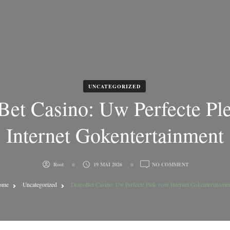
UNCATEGORIZED
et Casino: Uw Perfecte Pl
Internet Gokentertainment
ON
Root
19 MAI 2026
NO COMMENT
DRAGOBET
CASINO:
ome
Uncategorized
DragoBet Casino: Uw Perfecte Plek voor Internet Gokentertainme
UW
PERFECTE
PLEK
VOOR
INTERNET