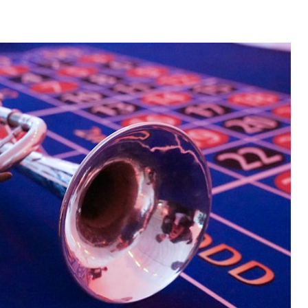
GOKENTERTAI