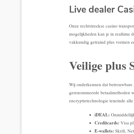
Live dealer Cas
Onze rechtstreekse casino transpor
mogelijkheden kan je in realtime d
vakkundig getraind plus vormen ee
Veilige plus 
Wij onderkennen dat betrouwbare g
gerenommeerde betaalmethoden welk
encryptietechnologie teneinde all
iDEAL:
Onmiddellijk
Creditcards:
Visa pl
E-wallets:
Skrill, Ne