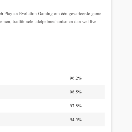
ch Play en Evolution Gaming om één gevarieerde game-
stemen, traditionele tafelpelmechanismen dan wel live
96.2%
98.5%
97.8%
94.5%