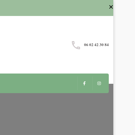
06 02 42 30 84