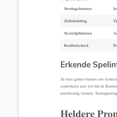
Stortingslimieten
Ie
Zelfuitsluiting
Ti
Sessietijdlimieten
Aa
Realiteitscheck
P
Erkende Spelint
Al onze games binnen ons systeem
controleren zeer wel dat de Rand
nauwkeurig vormen. Testrapportag
Heldere Pro