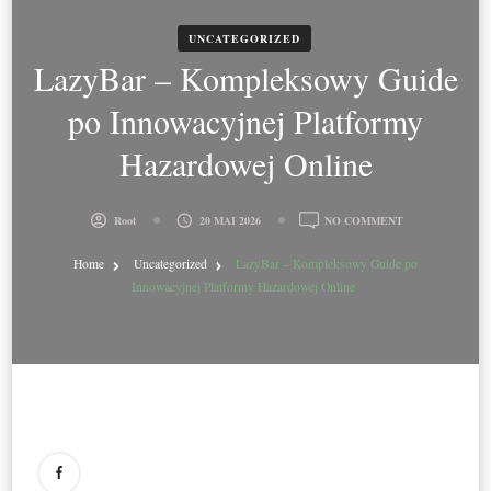
UNCATEGORIZED
LazyBar – Kompleksowy Guide
po Innowacyjnej Platformy
Hazardowej Online
ON
Root
20 MAI 2026
NO COMMENT
LAZYBAR
–
Home
Uncategorized
LazyBar – Kompleksowy Guide po
KOMPLEKSOW
Innowacyjnej Platformy Hazardowej Online
GUIDE
PO
INNOWACYJNEJ
PLATFORMY
HAZARDOWEJ
ONLINE