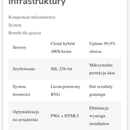
infrastruktury
Komponent infrastruktury
System
Benefit dla gracza
Cloud hybrid
Uptime 99.9%
Servery
AWS/Azure
okresu
Maksymalna
Szyfrowanie
SSL 256-bit
protekcja data
System
Licencjonowany
Fair rezultaty
losowości
RNG
gamingu
Eliminacja
Optymalizacja
PWA + HTML5
wymogu
na urządzenia
installation