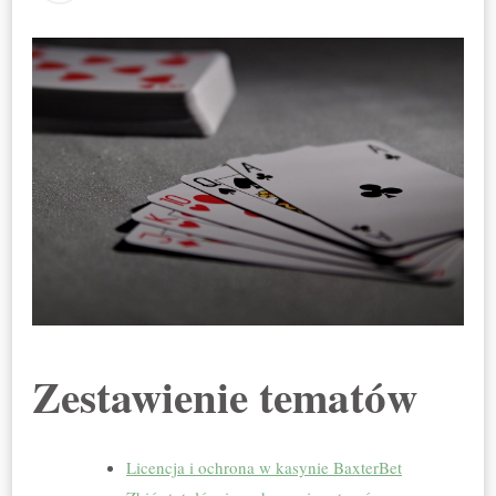
Zestawienie tematów
Licencja i ochrona w kasynie BaxterBet