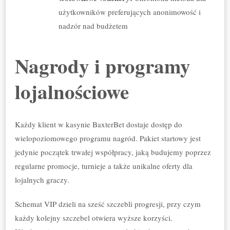
użytkowników preferujących anonimowość i
nadzór nad budżetem
Nagrody i programy
lojalnościowe
Każdy klient w kasynie BaxterBet dostaje dostęp do
wielopoziomowego programu nagród. Pakiet startowy jest
jedynie początek trwałej współpracy, jaką budujemy poprzez
regularne promocje, turnieje a także unikalne oferty dla
lojalnych graczy.
Schemat VIP dzieli na sześć szczebli progresji, przy czym
każdy kolejny szczebel otwiera wyższe korzyści.