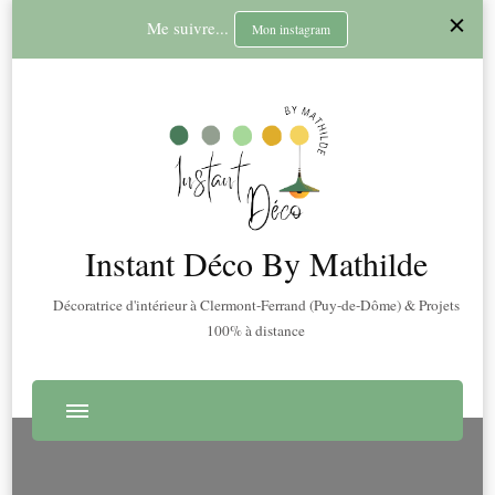
Me suivre...
Mon instagram
Instant Déco By Mathilde
Décoratrice d'intérieur à Clermont-Ferrand (Puy-de-Dôme) & Projets
100% à distance