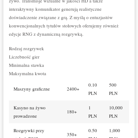
żywo. Transmisje wizualne w jakości HD a także
interaktywny komunikator generują realistyczne
doświadczenie związane z grą. Z myślą o entuzjastów
konwencjonalnych tytułów stołowych oferujemy również
edycje RNG z dynamiczną rozgrywką.
Rodzaj rozgrywek
Liczebność gier
Minimalna stawka
Maksymalna kwota
0.10
500
Maszyny graficzne
2400+
PLN
PLN
Kasyno na żywo
1
10,000
180+
prowadzone
PLN
PLN
Rozgrywki przy
0.50
1,000
350+