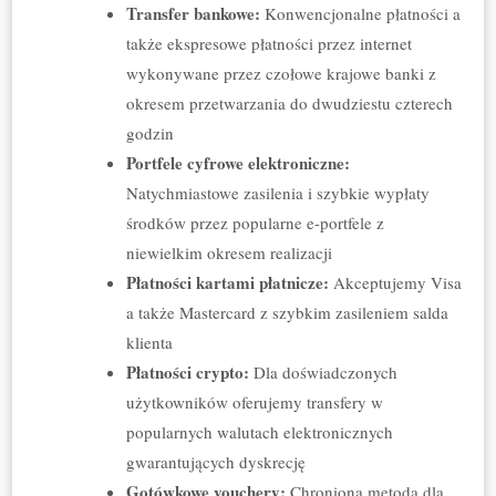
Transfer bankowe:
Konwencjonalne płatności a
także ekspresowe płatności przez internet
wykonywane przez czołowe krajowe banki z
okresem przetwarzania do dwudziestu czterech
godzin
Portfele cyfrowe elektroniczne:
Natychmiastowe zasilenia i szybkie wypłaty
środków przez popularne e-portfele z
niewielkim okresem realizacji
Płatności kartami płatnicze:
Akceptujemy Visa
a także Mastercard z szybkim zasileniem salda
klienta
Płatności crypto:
Dla doświadczonych
użytkowników oferujemy transfery w
popularnych walutach elektronicznych
gwarantujących dyskrecję
Gotówkowe vouchery:
Chroniona metoda dla