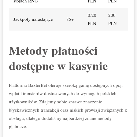
stołach RNG
PLN
PLN
0.20
200
Jackpoty narastające
85+
PLN
PLN
Metody płatności
dostępne w kasynie
Platforma BaxterBet oferuje szeroką gamę dostępnych opcji
wpłat i transferów dostosowanych do wymagań polskich
użytkowników. Zdajemy sobie sprawę znaczenie
błyskawicznych transakcji oraz niskich prowizji związanych z
obsługą, dlatego dodaliśmy najbardziej znane metody
płatnicze.