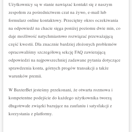
Użytkownicy są w stanie nawiązać kontakt się z naszym
zespołem za pośrednictwem czat na żywo, e-mail lub
formularz online kontaktowy. Przeciętny okres oczekiwania
na odpowiedź na chacie sięga poniżej poziomu dwie min, co
daje możliwość natychmiastowo rozwiązać przeważającą
część kwestii. Dla znacznie bardziej złożonych problemów
opracowaliśmy szczegółową sekcję FAQ zawierającą
odpowiedzi na najpowszechniej zadawane pytania dotyczące
sprawdzenia konta, górnych progów transakcji a także
warunków premii.
W BaxterBet jesteśmy przekonani, że otwarta rozmowa i
kompetentne podejście do każdego użytkownika tworzą
długotrwałe związki bazujące na zaufaniu i satysfakcji z
korzystania z platformy.