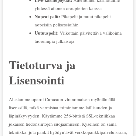
yhdessä aitonen croupierien kanssa
Nopeat pelit:
Pikapelit ja muut pikapelit
nopeisiin pelisessioihin
Uutuuspelit:
Viikottain päivitettävä valikoima
tuoreimpia julkaisuja
Tietoturva ja
Lisensointi
Alustamme operoi Curacaon viranomaisen myöntämällä
lisenssillä, mikä varmistaa toimintamme laillisuuden ja
läpinäkyvyyden. Käytämme 256-bittistä SSL-tekniikkaa
jokaisen tiedonsiirtojen suojaamiseen. Kyseinen on sama
tekniikka, jota pankit hyödyntävät verkkopankkipalveluissaan,