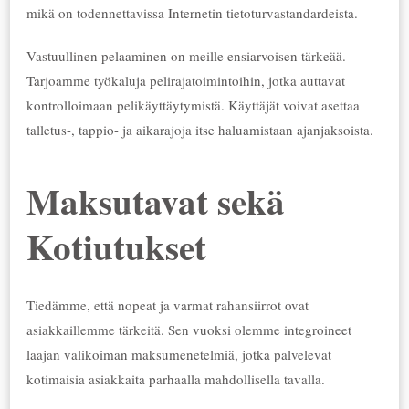
mikä on todennettavissa Internetin tietoturvastandardeista.
Vastuullinen pelaaminen on meille ensiarvoisen tärkeää.
Tarjoamme työkaluja pelirajatoimintoihin, jotka auttavat
kontrolloimaan pelikäyttäytymistä. Käyttäjät voivat asettaa
talletus-, tappio- ja aikarajoja itse haluamistaan ajanjaksoista.
Maksutavat sekä
Kotiutukset
Tiedämme, että nopeat ja varmat rahansiirrot ovat
asiakkaillemme tärkeitä. Sen vuoksi olemme integroineet
laajan valikoiman maksumenetelmiä, jotka palvelevat
kotimaisia asiakkaita parhaalla mahdollisella tavalla.