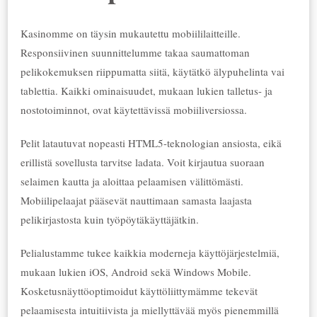
Kasinomme on täysin mukautettu mobiililaitteille.
Responsiivinen suunnittelumme takaa saumattoman
pelikokemuksen riippumatta siitä, käytätkö älypuhelinta vai
tablettia. Kaikki ominaisuudet, mukaan lukien talletus- ja
nostotoiminnot, ovat käytettävissä mobiiliversiossa.
Pelit latautuvat nopeasti HTML5-teknologian ansiosta, eikä
erillistä sovellusta tarvitse ladata. Voit kirjautua suoraan
selaimen kautta ja aloittaa pelaamisen välittömästi.
Mobiilipelaajat pääsevät nauttimaan samasta laajasta
pelikirjastosta kuin työpöytäkäyttäjätkin.
Pelialustamme tukee kaikkia moderneja käyttöjärjestelmiä,
mukaan lukien iOS, Android sekä Windows Mobile.
Kosketusnäyttöoptimoidut käyttöliittymämme tekevät
pelaamisesta intuitiivista ja miellyttävää myös pienemmillä