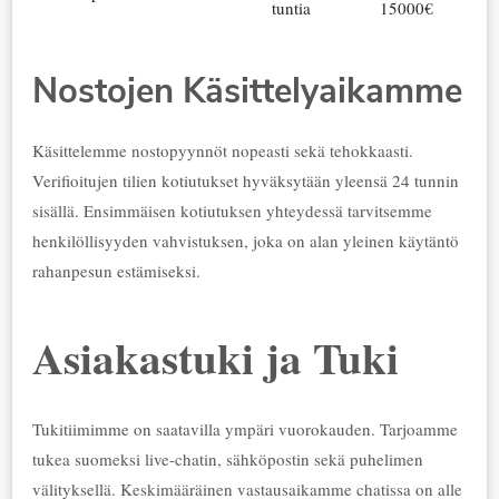
tuntia
15000€
Nostojen Käsittelyaikamme
Käsittelemme nostopyynnöt nopeasti sekä tehokkaasti.
Verifioitujen tilien kotiutukset hyväksytään yleensä 24 tunnin
sisällä. Ensimmäisen kotiutuksen yhteydessä tarvitsemme
henkilöllisyyden vahvistuksen, joka on alan yleinen käytäntö
rahanpesun estämiseksi.
Asiakastuki ja Tuki
Tukitiimimme on saatavilla ympäri vuorokauden. Tarjoamme
tukea suomeksi live-chatin, sähköpostin sekä puhelimen
välityksellä. Keskimääräinen vastausaikamme chatissa on alle