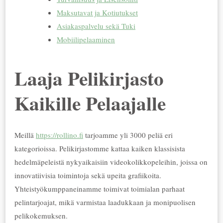
Maksutavat ja Kotiutukset
Asiakaspalvelu sekä Tuki
Mobiilipelaaminen
Laaja Pelikirjasto
Kaikille Pelaajalle
Meillä
https://rollino.fi
tarjoamme yli 3000 peliä eri
kategorioissa. Pelikirjastomme kattaa kaiken klassisista
hedelmäpeleistä nykyaikaisiin videokolikkopeleihin, joissa on
innovatiivisia toimintoja sekä upeita grafiikoita.
Yhteistyökumppaneinamme toimivat toimialan parhaat
pelintarjoajat, mikä varmistaa laadukkaan ja monipuolisen
pelikokemuksen.