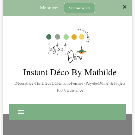
Me suivre...
Mon instagram
Instant Déco By Mathilde
Décoratrice d'intérieur à Clermont-Ferrand (Puy-de-Dôme) & Projets
100% à distance